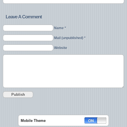
Leave A Comment
Name *
Mail (unpublished) *
Website
Mobile Theme